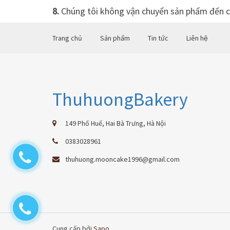
8.
Chúng tôi không vận chuyển sản phẩm đến cá
Trang chủ
Sản phẩm
Tin tức
Liên hệ
ThuhuongBakery
149 Phố Huế, Hai Bà Trưng, Hà Nội
0383028961
thuhuong.mooncake1996@gmail.com
Cung cấp bởi
Sapo