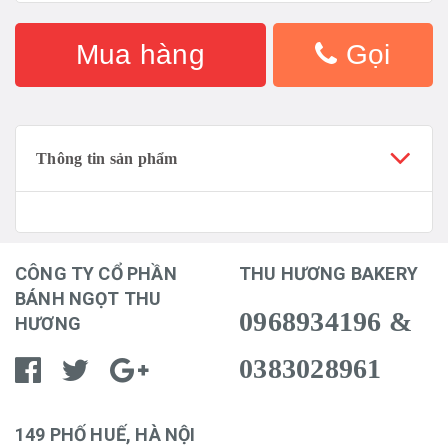
Mua hàng
Gọi
Thông tin sản phẩm
CÔNG TY CỔ PHẦN
THU HƯƠNG BAKERY
BÁNH NGỌT THU
0968934196 &
HƯƠNG
0383028961
149 PHỐ HUẾ, HÀ NỘI