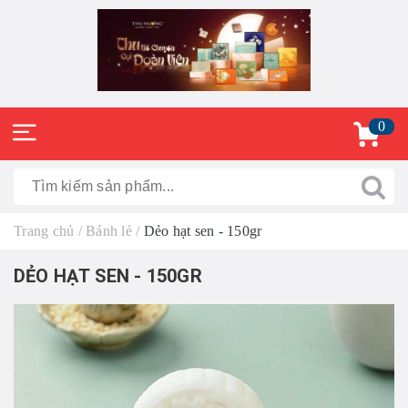
0
Trang chủ
/
Bánh lẻ
/
Dẻo hạt sen - 150gr
DẺO HẠT SEN - 150GR