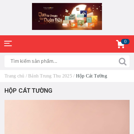
0
Trang chủ
/
Bánh Trung Thu 2025
/
Hộp Cát Tường
HỘP CÁT TƯỜNG