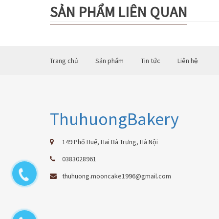
SẢN PHẨM LIÊN QUAN
Trang chủ
Sản phẩm
Tin tức
Liên hệ
ThuhuongBakery
149 Phố Huế, Hai Bà Trưng, Hà Nội
0383028961
thuhuong.mooncake1996@gmail.com