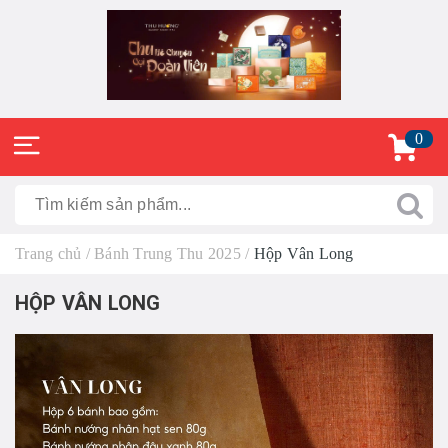
0
Trang chủ
/
Bánh Trung Thu 2025
/
Hộp Vân Long
HỘP VÂN LONG