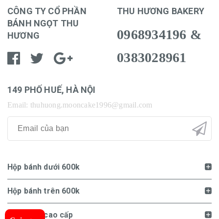
CÔNG TY CỔ PHẦN
THU HƯƠNG BAKERY
BÁNH NGỌT THU
0968934196 &
HƯƠNG
0383028961
149 PHỐ HUẾ, HÀ NỘI
Email: thuhuong.mooncake1996@gmail.com
Hộp bánh dưới 600k
Hộp bánh trên 600k
Hộp bánh cao cấp