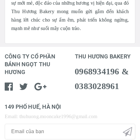
sự mới mẻ, độc đáo của những hương vị hiện đại, qua đó
Thu Hương Bakery mong muốn gửi gắm đến khách
hàng lời chúc cho sự ấm êm, phát triển không ngừng,
mạnh mẽ như suối mây cuộn trào.
CÔNG TY CỔ PHẦN
THU HƯƠNG BAKERY
BÁNH NGỌT THU
0968934196 &
HƯƠNG
0383028961
149 PHỐ HUẾ, HÀ NỘI
Email: thuhuong.mooncake1996@gmail.com