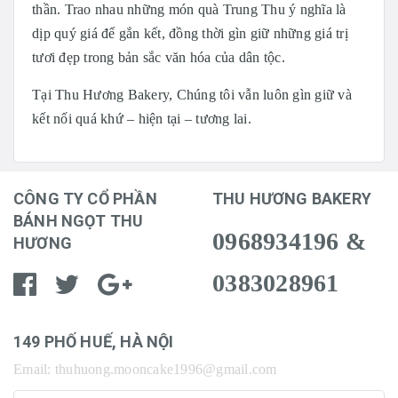
thần. Trao nhau những món quà Trung Thu ý nghĩa là
dịp quý giá để gắn kết, đồng thời gìn giữ những giá trị
tươi đẹp trong bản sắc văn hóa của dân tộc.
Tại Thu Hương Bakery, Chúng tôi vẫn luôn gìn giữ và
kết nối quá khứ – hiện tại – tương lai.
CÔNG TY CỔ PHẦN
THU HƯƠNG BAKERY
BÁNH NGỌT THU
0968934196 &
HƯƠNG
0383028961
149 PHỐ HUẾ, HÀ NỘI
Email: thuhuong.mooncake1996@gmail.com