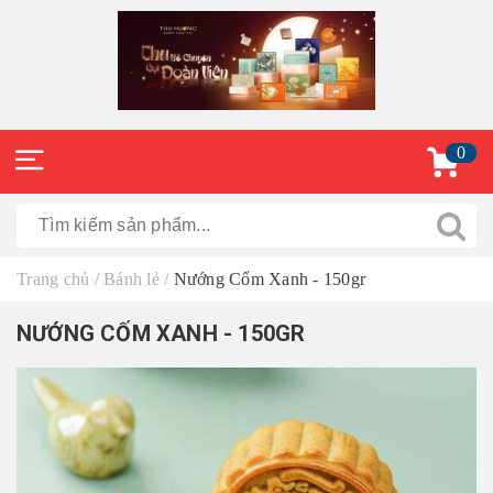
0
Trang chủ
/
Bánh lẻ
/
Nướng Cốm Xanh - 150gr
NƯỚNG CỐM XANH - 150GR