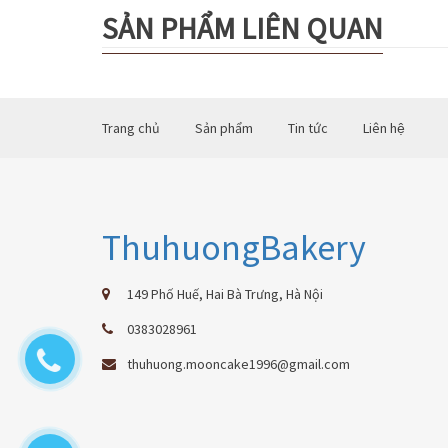
SẢN PHẨM LIÊN QUAN
Trang chủ
Sản phẩm
Tin tức
Liên hệ
ThuhuongBakery
149 Phố Huế, Hai Bà Trưng, Hà Nội
0383028961
thuhuong.mooncake1996@gmail.com