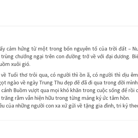
lấy cảm hứng từ một trong bốn nguyên tố của trời đất – 
trùng chướng ngại trên con đường trở về với đại dương. Biể
buồm xuôi gió.
 về Tuổi thơ trôi qua, có người thì ồn ã, có người thì dịu 
ọt ngào về ngày Trung Thu đẹp đẽ đã đi qua trong đời mình
g cánh Buồm vượt qua mọi khó khăn trong cuộc sống để rồi c
h trăng rằm vẫn hiện hữu trong từng mảng ký ức tâm hồn.
 của những người con xa xứ gửi về tặng gia đình, tri kỷ theo