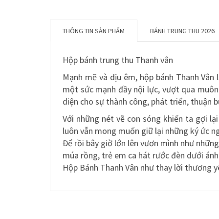
THÔNG TIN SẢN PHẨM
BÁNH TRUNG THU 2026
Hộp bánh trung thu Thanh vân
Mạnh mẽ và dịu êm, hộp bánh Thanh Vân 
một sức mạnh đầy nội lực, vượt qua muôn 
diện cho sự thành công, phát triển, thuận 
Với những nét vẽ con sóng khiến ta gợi lại
luôn vẫn mong muốn giữ lại những ký ức ng
Để rồi bây giờ lớn lên vươn mình như nhữn
múa rồng, trẻ em ca hát rước đèn dưới án
Hộp Bánh Thanh Vân như thay lời thương yêu