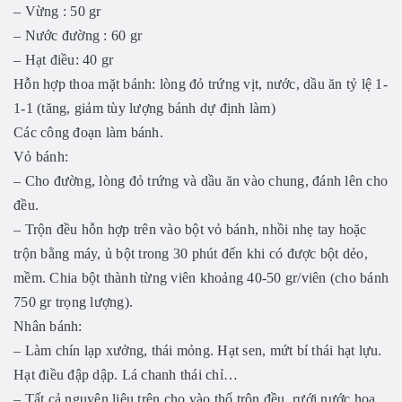
– Vừng : 50 gr
– Nước đường : 60 gr
– Hạt điều: 40 gr
Hỗn hợp thoa mặt bánh: lòng đỏ trứng vịt, nước, dầu ăn tỷ lệ 1-
1-1 (tăng, giảm tùy lượng bánh dự định làm)
Các công đoạn làm bánh.
Vỏ bánh:
– Cho đường, lòng đỏ trứng và dầu ăn vào chung, đánh lên cho
đều.
– Trộn đều hỗn hợp trên vào bột vỏ bánh, nhồi nhẹ tay hoặc
trộn bằng máy, ủ bột trong 30 phút đến khi có được bột dẻo,
mềm. Chia bột thành từng viên khoảng 40-50 gr/viên (cho bánh
750 gr trọng lượng).
Nhân bánh:
– Làm chín lạp xưởng, thái mỏng. Hạt sen, mứt bí thái hạt lựu.
Hạt điều đập dập. Lá chanh thái chỉ…
– Tất cả nguyên liệu trên cho vào thố trộn đều, rưới nước hoa