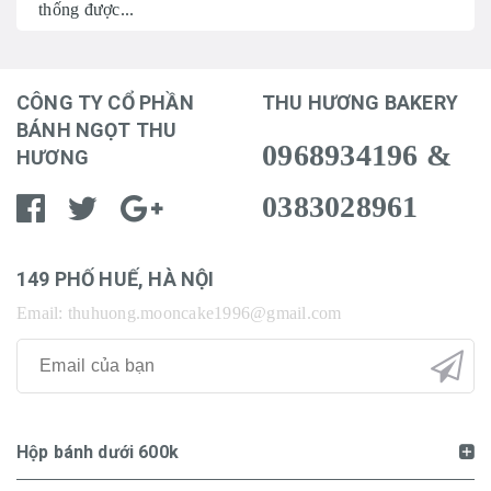
thống được...
CÔNG TY CỔ PHẦN
THU HƯƠNG BAKERY
BÁNH NGỌT THU
0968934196 &
HƯƠNG
0383028961
149 PHỐ HUẾ, HÀ NỘI
Email: thuhuong.mooncake1996@gmail.com
Hộp bánh dưới 600k