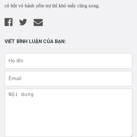
có bột vỏ bánh yểm trợ thì khó mấy cũng xong.
VIẾT BÌNH LUẬN CỦA BẠN: