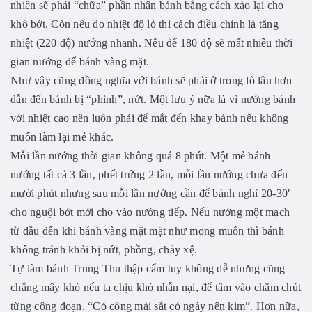
nhiên sẽ phải “chữa” phần nhân bánh bằng cách xào lại cho
khô bớt. Còn nếu do nhiệt độ lò thì cách điều chỉnh là tăng
nhiệt (220 độ) nướng nhanh. Nếu để 180 độ sẽ mất nhiều thời
gian nướng để bánh vàng mặt.
Như vậy cũng đồng nghĩa với bánh sẽ phải ở trong lò lâu hơn
dẫn đến bánh bị “phình”, nứt. Một lưu ý nữa là vì nướng bánh
với nhiệt cao nên luôn phải để mắt đến khay bánh nếu không
muốn làm lại mẻ khác.
Mỗi lần nướng thời gian không quá 8 phút. Một mẻ bánh
nướng tất cả 3 lần, phết trứng 2 lần, mỗi lần nướng chưa đến
mười phút nhưng sau mỗi lần nướng cần để bánh nghỉ 20-30′
cho nguội bớt mới cho vào nướng tiếp. Nếu nướng một mạch
từ đầu đến khi bánh vàng mặt mặt như mong muốn thì bánh
không tránh khỏi bị nứt, phồng, chảy xệ.
Tự làm bánh Trung Thu thập cẩm tuy không dễ nhưng cũng
chẳng mấy khó nếu ta chịu khó nhẫn nại, để tâm vào chăm chút
từng công đoạn. “Có công mài sắt có ngày nên kim”. Hơn nữa,